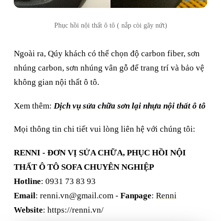
Phục hồi nội thất ô tô ( nắp còi gãy nứt)
Ngoài ra, Qúy khách có thể chọn độ carbon fiber, sơn
nhúng carbon, sơn nhúng vân gỗ để trang trí và bảo vệ
không gian nội thất ô tô.
Xem thêm:
Dịch vụ sửa chữa sơn lại nhựa nội thất ô tô
Mọi thông tin chi tiết vui lòng liên hệ với chúng tôi:
RENNI - ĐƠN VỊ SỬA CHỮA, PHỤC HỒI NỘI
THẤT Ô TÔ SOFA CHUYÊN NGHIỆP
Hotline
: 0931 73 83 93
Email
:
renni.vn@gmail.com
-
Fanpage
:
Renni
Website
: https://renni.vn/