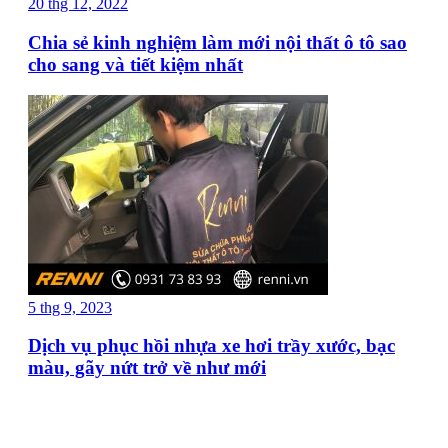
20 thg 12, 2022
Chia sẻ kinh nghiệm làm mới nội thất ô tô sao
cho sang và tiết kiệm nhất
5 thg 9, 2023
Dịch vụ phục hồi nhựa xe hơi trầy xước, bạc
màu, gãy nứt trở về như mới