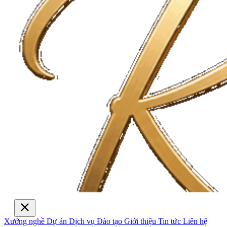
Xưởng nghề
Dự án
Dịch vụ
Đào tạo
Giới thiệu
Tin tức
Liên hệ