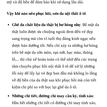
mỹ và độ bền để đảm bảo khi sử dụng lâu dài.
Vậy khi nào nên phục hồi, sơn da nội thất ô tô
Ghế da chất liệu da thật bị hư hỏng nhẹ
: Bề mặt da
thật luôn được ưa chuộng ngoài đem đến vẻ đẹp
sang trọng mà còn vì tuổi thọ đáng kinh ngạc nếu
được bảo dưỡng tốt. Nếu chỉ xảy ra những hư hỏng
trên bề mặt da sờn mòn, rạn nứt, bạc màu, thủng
lỗ,... thì chủ xế hoàn toàn có thể nhờ đến các trung
tâm chuyên phục hồi nội thất ô tô để xử lý những
lỗi này để lấy lại vẻ đẹp ban đầu mà không lo lắng
về độ bền của da thật sau khi phục hồi mà còn tiết
kiệm chi phí so với bọc lại ghế da ô tô.
Những chi tiết, đường chỉ may cầu kỳ, tinh xảo
:
Hầu hết những chi tiết có đường chỉ may tinh xảo,