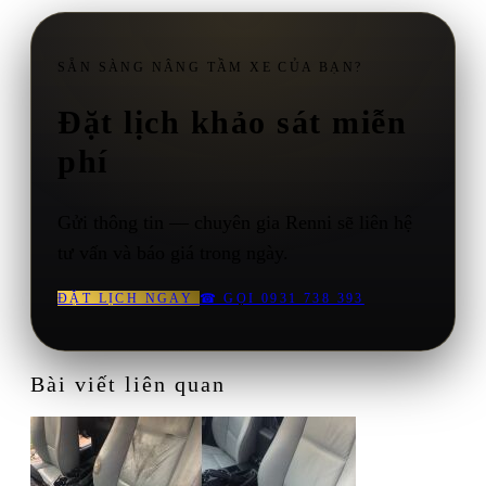
SẴN SÀNG NÂNG TẦM XE CỦA BẠN?
Đặt lịch khảo sát miễn
phí
Gửi thông tin — chuyên gia Renni sẽ liên hệ
tư vấn và báo giá trong ngày.
ĐẶT LỊCH NGAY
☎
GỌI 0931 738 393
Bài viết liên quan