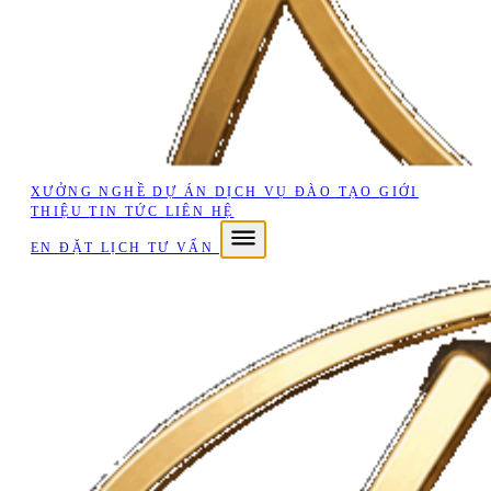
XƯỞNG NGHỀ
DỰ ÁN
DỊCH VỤ
ĐÀO TẠO
GIỚI
THIỆU
TIN TỨC
LIÊN HỆ
EN
ĐẶT LỊCH TƯ VẤN