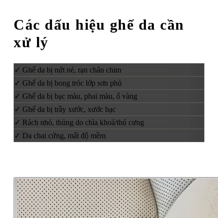
Các dấu hiệu ghế da cần
xử lý
✓
Ghế da bị nứt nẻ, rạn chân chim
✓
Ghế da bị bong tróc lớp sơn phủ
✓
Ghế da bị bạc màu, phai màu, ố vàng
✓
Ghế da bị trầy xước, xước bạc
✓
Rách nhỏ, thủng do chìa khoá/thú cưng
✓
Da chai cứng, mất độ mềm