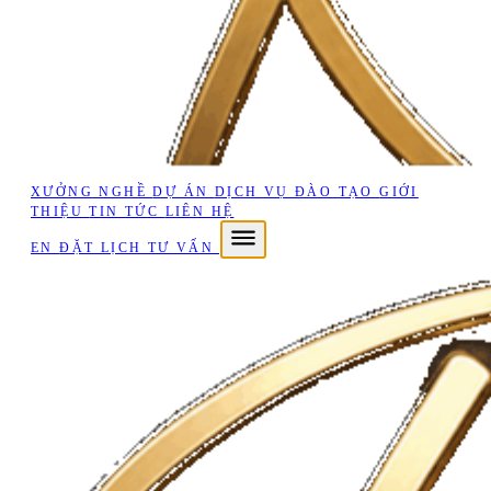
XƯỞNG NGHỀ
DỰ ÁN
DỊCH VỤ
ĐÀO TẠO
GIỚI
THIỆU
TIN TỨC
LIÊN HỆ
EN
ĐẶT LỊCH TƯ VẤN