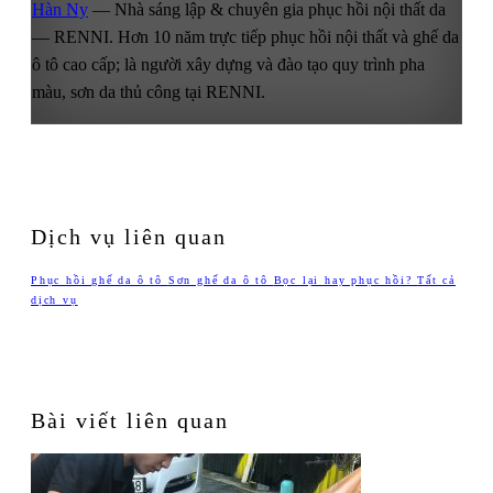
Hàn Ny
— Nhà sáng lập & chuyên gia phục hồi nội thất da
— RENNI. Hơn 10 năm trực tiếp phục hồi nội thất và ghế da
ô tô cao cấp; là người xây dựng và đào tạo quy trình pha
màu, sơn da thủ công tại RENNI.
Dịch vụ liên quan
Phục hồi ghế da ô tô
Sơn ghế da ô tô
Bọc lại hay phục hồi?
Tất cả
dịch vụ
Bài viết liên quan