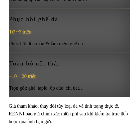
Phục hồi ghế da
Từ ~7 triệu
Phục hồi, lên màu & làm mềm ghế da
Toàn bộ nội thất
~10 – 20 triệu
Trọn gói: ghế, taplo, ốp cửa, chi tiết…
Giá tham khảo, thay đổi tùy loại da và tình trạng thực tế.
RENNI báo giá chính xác miễn phí sau khi kiểm tra trực tiếp
hoặc qua ảnh bạn gửi.