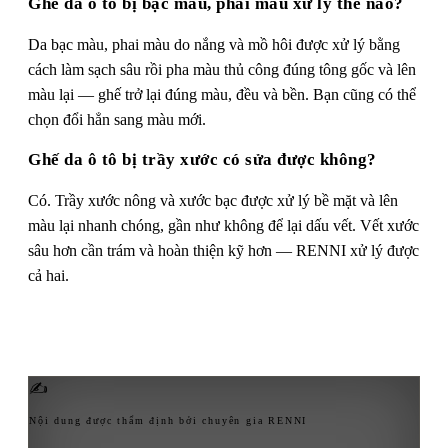
Ghế da ô tô bị bạc màu, phai màu xử lý thế nào?
Da bạc màu, phai màu do nắng và mồ hôi được xử lý bằng
cách làm sạch sâu rồi pha màu thủ công đúng tông gốc và lên
màu lại — ghế trở lại đúng màu, đều và bền. Bạn cũng có thể
chọn đổi hẳn sang màu mới.
Ghế da ô tô bị trầy xước có sửa được không?
Có. Trầy xước nông và xước bạc được xử lý bề mặt và lên
màu lại nhanh chóng, gần như không để lại dấu vết. Vết xước
sâu hơn cần trám và hoàn thiện kỹ hơn — RENNI xử lý được
cả hai.
✍
Nội dung được thẩm định bởi chuyên gia RENNI