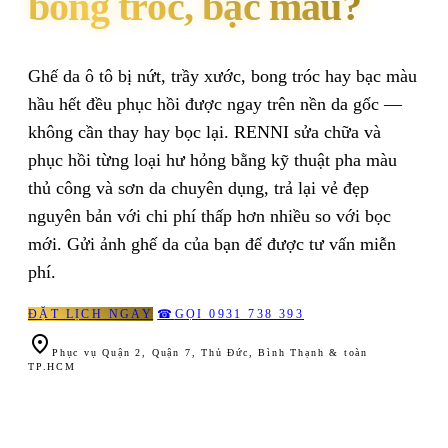
bong tróc, bạc màu?
Ghế da ô tô bị nứt, trầy xước, bong tróc hay bạc màu
hầu hết đều phục hồi được ngay trên nền da gốc —
không cần thay hay bọc lại. RENNI sửa chữa và
phục hồi từng loại hư hỏng bằng kỹ thuật pha màu
thủ công và sơn da chuyên dụng, trả lại vẻ đẹp
nguyên bản với chi phí thấp hơn nhiều so với bọc
mới. Gửi ảnh ghế da của bạn để được tư vấn miễn
phí.
ĐẶT LỊCH NGAY
☎
GỌI 0931 738 393

Phục vụ Quận 2, Quận 7, Thủ Đức, Bình Thạnh & toàn
TP.HCM