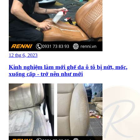
12 thg 6, 2023
Kinh nghiệm làm mới ghế da ô tô bị nứt, mốc,
xuống cấp - trở nên như mới