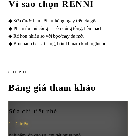
Vì sao chọn RENNI
◆
Sửa được hầu hết hư hỏng ngay trên da gốc
◆
Pha màu thủ công — lên đúng tông, liền mạch
◆
Rẻ hơn nhiều so với bọc/thay da mới
◆
Bảo hành 6–12 tháng, hơn 10 năm kinh nghiệm
CHI PHÍ
Bảng giá tham khảo
Sửa chi tiết nhỏ
1 – 2 triệu
Nút bấm, ốp cao su, chi tiết nhựa nhỏ…