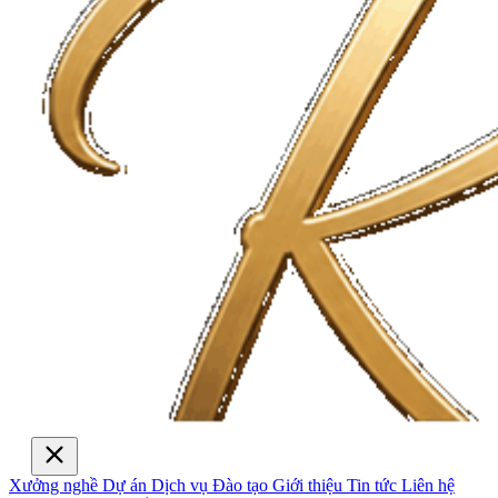
Xưởng nghề
Dự án
Dịch vụ
Đào tạo
Giới thiệu
Tin tức
Liên hệ