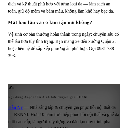
dịch và kỹ thuật phù hợp với từng loại da — làm sạch an
toàn, giữ độ mềm và bám màu, không làm khô hay bạc da.
Mất bao lâu và có làm tận nơi không?
Vệ sinh cơ bản thường hoàn thành trong ngày; chuyên sâu có
thể lâu hơn tùy tình trạng. Bạn mang xe đến xưởng Quận 2,
hoặc liên hệ để sắp xếp phương án phù hợp. Gọi 0931 738
393.
✍
Nội dung được thẩm định bởi chuyên gia RENNI
Hàn Ny
— Nhà sáng lập & chuyên gia phục hồi nội thất da
— RENNI. Hơn 10 năm trực tiếp phục hồi nội thất và ghế da
ô tô cao cấp; là người xây dựng và đào tạo quy trình pha