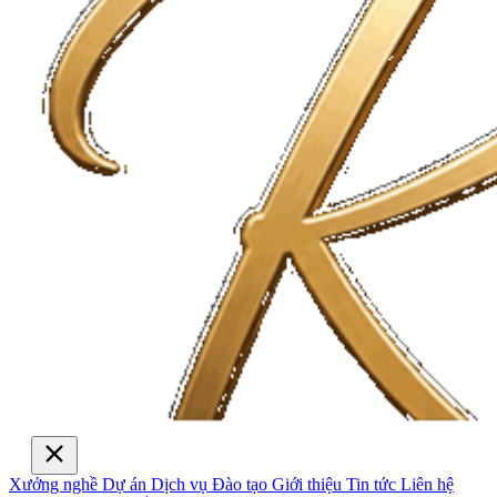
Xưởng nghề
Dự án
Dịch vụ
Đào tạo
Giới thiệu
Tin tức
Liên hệ