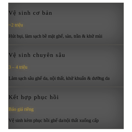
Vệ sinh cơ bản
~2 triệu
Hút bụi, làm sạch bề mặt ghế, sàn, trần & khử mùi
Vệ sinh chuyên sâu
3 – 4 triệu
Làm sạch sâu ghế da, nội thất, khử khuẩn & dưỡng da
Kết hợp phục hồi
Báo giá riêng
Vệ sinh kèm phục hồi ghế da/nội thất xuống cấp