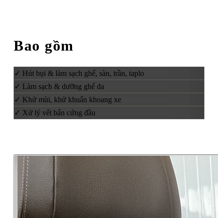
Bao gồm
✓
Hút bụi & làm sạch ghế, sàn, trần, taplo
✓
Làm sạch & dưỡng ghế da
✓
Khử mùi, khử khuẩn khoang xe
✓
Xử lý vết bẩn cứng đầu