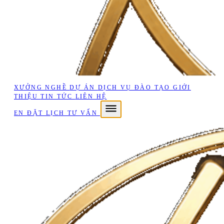
XƯỞNG NGHỀ
DỰ ÁN
DỊCH VỤ
ĐÀO TẠO
GIỚI
THIỆU
TIN TỨC
LIÊN HỆ
EN
ĐẶT LỊCH TƯ VẤN