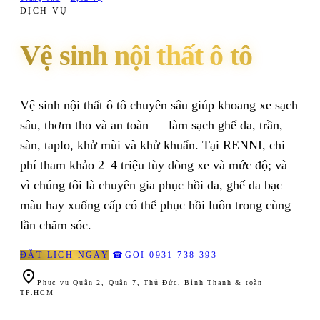
DỊCH VỤ
Vệ sinh nội thất ô tô
Vệ sinh nội thất ô tô chuyên sâu giúp khoang xe sạch
sâu, thơm tho và an toàn — làm sạch ghế da, trần,
sàn, taplo, khử mùi và khử khuẩn. Tại RENNI, chi
phí tham khảo 2–4 triệu tùy dòng xe và mức độ; và
vì chúng tôi là chuyên gia phục hồi da, ghế da bạc
màu hay xuống cấp có thể phục hồi luôn trong cùng
lần chăm sóc.
ĐẶT LỊCH NGAY
☎
GỌI 0931 738 393

Phục vụ Quận 2, Quận 7, Thủ Đức, Bình Thạnh & toàn
TP.HCM