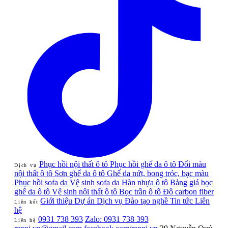
Phục hồi nội thất ô tô
Phục hồi ghế da ô tô
Đổi màu
Dịch vụ
nội thất ô tô
Sơn ghế da ô tô
Ghế da nứt, bong tróc, bạc màu
Phục hồi sofa da
Vệ sinh sofa da
Hàn nhựa ô tô
Bảng giá bọc
ghế da ô tô
Vệ sinh nội thất ô tô
Bọc trần ô tô
Độ carbon fiber
Giới thiệu
Dự án
Dịch vụ
Đào tạo nghề
Tin tức
Liên
Liên kết
hệ
0931 738 393
Zalo: 0931 738 393
Liên hệ