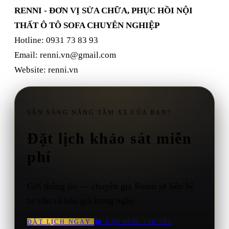
RENNI - ĐƠN VỊ SỬA CHỮA, PHỤC HỒI NỘI
THẤT Ô TÔ SOFA CHUYÊN NGHIỆP
Hotline: 0931 73 83 93
Email:
renni.vn@gmail.com
Website: renni.vn
SẴN SÀNG NÂNG TẦM XE CỦA BẠN?
Đặt lịch khảo sát miễn
phí
Gửi thông tin — chuyên gia Renni sẽ liên hệ
tư vấn và báo giá trong ngày.
ĐẶT LỊCH NGAY
☎
GỌI 0931 738 393