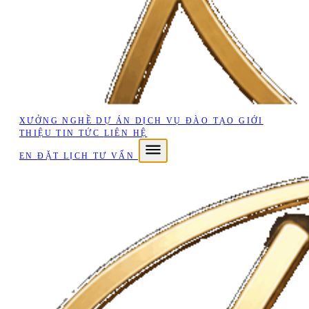
XƯỞNG NGHỀ
DỰ ÁN
DỊCH VỤ
ĐÀO TẠO
GIỚI
THIỆU
TIN TỨC
LIÊN HỆ
EN
ĐẶT LỊCH TƯ VẤN