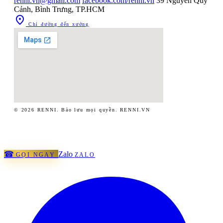
renni.vn@gmail.com
facebook.com/renni.vn
39 Nguyễn Quý
Cảnh, Bình Trưng, TP.HCM

Chỉ đường đến xưởng
© 2026 RENNI. Bảo lưu mọi quyền.
RENNI.VN
☎
Zalo
GỌI NGAY
ZALO