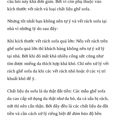
câu hỏi này khá đơn giản. Bởi vì còn phụ thuộc vào
kích thước vết rách và loại chất liệu ghế sofa.
Nhưng tốt nhất bạn không nên tự ý vá vết rách sofa tại
nhà vì những lý do sau đây:
Khi kích thước vết rách sofa quá lớn: Nếu vết rách trên
ghế sofa quá lớn thì khách hàng không nên tự ý xử lý
tại nhà. Bởi khi đó mất khá nhiều
cô
ng sức cũng như
tìm được miếng da thích hợp khá khó. Chỉ nên xử lý vết
rách ghế sofa da khi các vết rách nhỏ hoặc ở các vị trí
khuất khó để ý.
Chất liệu da sofa là da thật đắt tiền: Các mẫu ghế sofa
da cao cấp sử dụng da thật như da bò, da cá sấu bị rách,
nứt thì nên cẩn thận. Bởi đây đều là các chất liệu da đắt
tiền và cần cách xử lý riêng biệt để
đảm bảo
độ bền