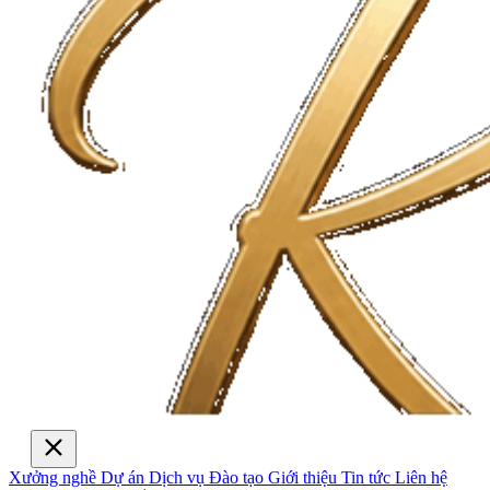
Xưởng nghề
Dự án
Dịch vụ
Đào tạo
Giới thiệu
Tin tức
Liên hệ