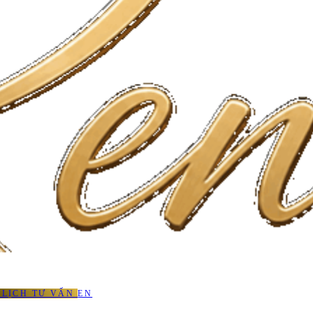
 LỊCH TƯ VẤN
EN