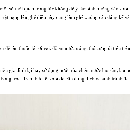
t số thói quen trong lúc không để ý làm ảnh hưởng đến sofa nh
ặt vật nặng lên ghế điều này cũng làm ghế xuống cấp đáng kể v
 để tàn thuốc lá rơi vãi, đồ ăn nước uống, thú cưng đi tiểu tr
ều gia đình lại hay sử dụng nước rửa chén, nước lau sàn, lau b
bong tróc. Trên thực tế, sofa da cần dung dịch vệ sinh tránh để