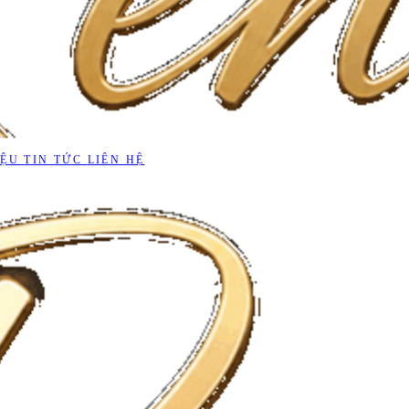
IỆU
TIN TỨC
LIÊN HỆ