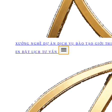
XƯỞNG NGHỀ
DỰ ÁN
DỊCH VỤ
ĐÀO TẠO
GIỚI TH
EN
ĐẶT LỊCH TƯ VẤN