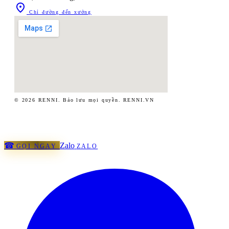

Chỉ đường đến xưởng
© 2026 RENNI. Bảo lưu mọi quyền.
RENNI.VN
☎
Zalo
GỌI NGAY
ZALO