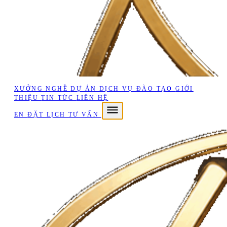
XƯỞNG NGHỀ
DỰ ÁN
DỊCH VỤ
ĐÀO TẠO
GIỚI
THIỆU
TIN TỨC
LIÊN HỆ
EN
ĐẶT LỊCH TƯ VẤN