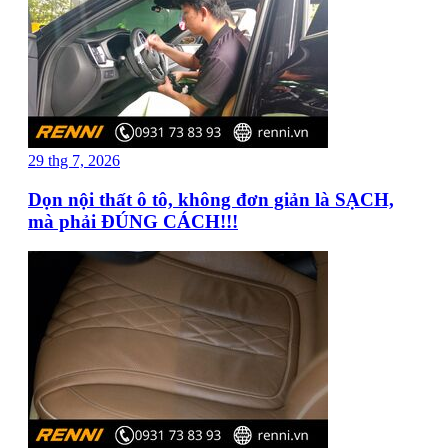
29 thg 7, 2026
Dọn nội thất ô tô, không đơn giản là SẠCH,
mà phải ĐÚNG CÁCH!!!