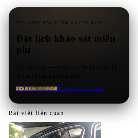
SẴN SÀNG NÂNG TẦM XE CỦA BẠN?
Đặt lịch khảo sát miễn
phí
Gửi thông tin — chuyên gia Renni sẽ liên hệ
tư vấn và báo giá trong ngày.
ĐẶT LỊCH NGAY
☎
GỌI 0931 738 393
Bài viết liên quan