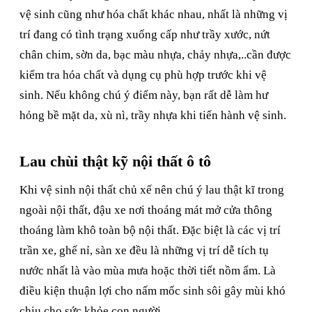
vệ sinh cũng như hóa chất khác nhau, nhất là những vị
trí đang có tình trạng xuống cấp như trầy xước, nứt
chân chim, sờn da, bạc màu nhựa, chảy nhựa,..cần được
kiểm tra hóa chất và dụng cụ phù hợp trước khi vệ
sinh. Nếu không chú ý điểm này, bạn rất dễ làm hư
hỏng bề mặt da, xù nì, trầy nhựa khi tiến hành vệ sinh.
Lau chùi thật kỹ nội thất ô tô
Khi vệ sinh nội thất chủ xế nên chú ý lau thật kĩ trong
ngoài nội thất, đậu xe nơi thoáng mát mở cửa thông
thoáng làm khô toàn bộ nội thất. Đặc biệt là các vị trí
trần xe, ghế nỉ, sàn xe đều là những vị trí dễ tích tụ
nước nhất là vào mùa mưa hoặc thời tiết nồm ẩm. Là
điều kiện thuận lợi cho nấm mốc sinh sôi gây mùi khó
chịu cho sức khỏe con người.