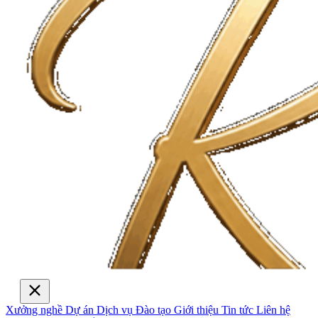
Xưởng nghề
Dự án
Dịch vụ
Đào tạo
Giới thiệu
Tin tức
Liên hệ