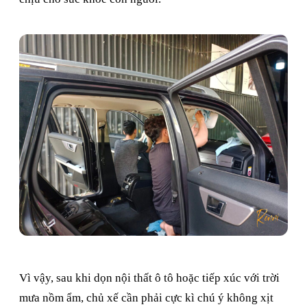
Vì vậy, sau khi dọn nội thất ô tô hoặc tiếp xúc với trời
mưa nồm ẩm, chủ xế cần phải cực kì chú ý không xịt