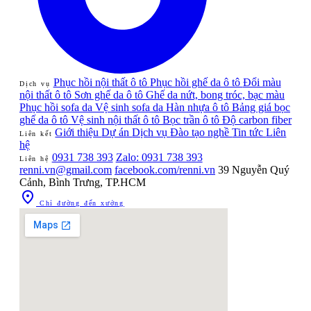
Phục hồi nội thất ô tô
Phục hồi ghế da ô tô
Đổi màu
Dịch vụ
nội thất ô tô
Sơn ghế da ô tô
Ghế da nứt, bong tróc, bạc màu
Phục hồi sofa da
Vệ sinh sofa da
Hàn nhựa ô tô
Bảng giá bọc
ghế da ô tô
Vệ sinh nội thất ô tô
Bọc trần ô tô
Độ carbon fiber
Giới thiệu
Dự án
Dịch vụ
Đào tạo nghề
Tin tức
Liên
Liên kết
hệ
0931 738 393
Zalo: 0931 738 393
Liên hệ
renni.vn@gmail.com
facebook.com/renni.vn
39 Nguyễn Quý
Cảnh, Bình Trưng, TP.HCM

Chỉ đường đến xưởng