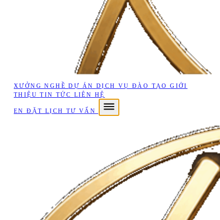
XƯỞNG NGHỀ
DỰ ÁN
DỊCH VỤ
ĐÀO TẠO
GIỚI
THIỆU
TIN TỨC
LIÊN HỆ
EN
ĐẶT LỊCH TƯ VẤN