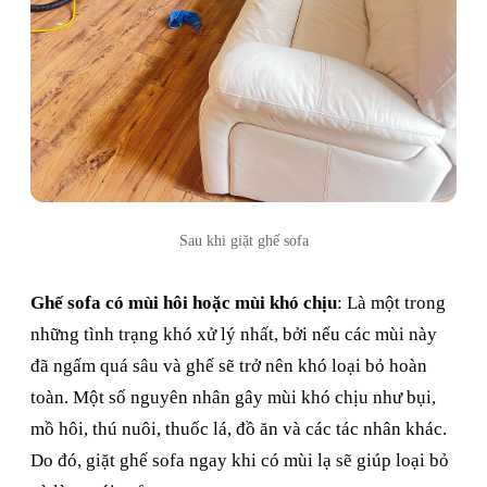
Sau khi giặt ghế sofa
Ghế sofa có mùi hôi hoặc mùi khó chịu
: Là một trong
những tình trạng khó xử lý nhất, bởi nếu các mùi này
đã ngấm quá sâu và ghế sẽ trở nên khó loại bỏ hoàn
toàn. Một số nguyên nhân gây mùi khó chịu như bụi,
mồ hôi, thú nuôi, thuốc lá, đồ ăn và các tác nhân khác.
Do đó, giặt ghế sofa ngay khi có mùi lạ sẽ giúp loại bỏ