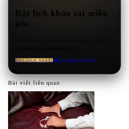
Đặt lịch khảo sát miễn
phí
Gửi thông tin — chuyên gia Renni sẽ liên hệ
tư vấn và báo giá trong ngày.
ĐẶT LỊCH NGAY
☎
GỌI 0931 738 393
Bài viết liên quan