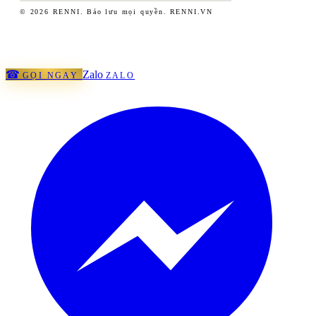
© 2026 RENNI. Bảo lưu mọi quyền.
RENNI.VN
☎
Zalo
GỌI NGAY
ZALO