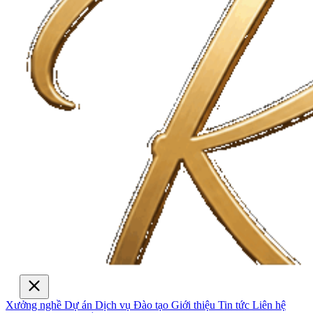
Xưởng nghề
Dự án
Dịch vụ
Đào tạo
Giới thiệu
Tin tức
Liên hệ