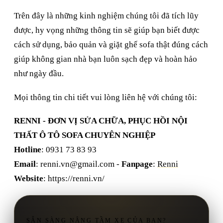
Trên đây là những kinh nghiệm chúng tôi đã tích lũy
được, hy vọng những thông tin sẽ giúp bạn biết được
cách sử dụng, bảo quản và giặt ghế sofa thật đúng cách
giúp không gian nhà bạn luôn sạch đẹp và hoàn hảo
như ngày đầu.
Mọi thông tin chi tiết vui lòng liên hệ với chúng tôi:
RENNI - ĐƠN VỊ SỬA CHỮA, PHỤC HỒI NỘI
THẤT Ô TÔ SOFA CHUYÊN NGHIỆP
Hotline
: 0931 73 83 93
Email
:
renni.vn@gmail.com
-
Fanpage
:
Renni
Website
: https://renni.vn/
SẴN SÀNG NÂNG TẦM XE CỦA BẠN?