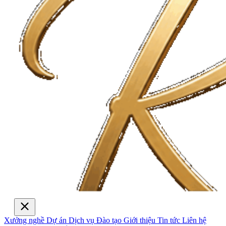
Xưởng nghề
Dự án
Dịch vụ
Đào tạo
Giới thiệu
Tin tức
Liên hệ