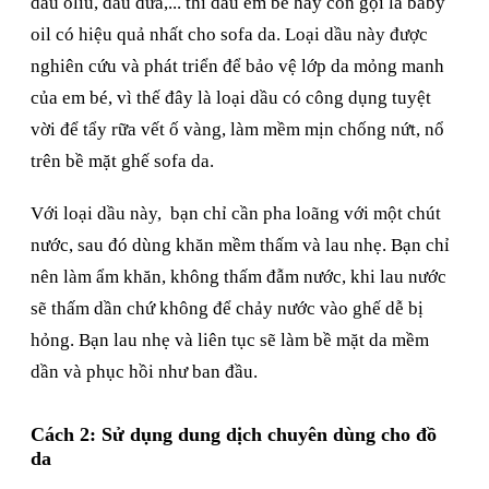
dầu oliu, dầu dừa,... thì dầu em bé hay còn gọi là baby
oil có hiệu quả nhất cho sofa da. Loại dầu này được
nghiên cứu và phát triển để bảo vệ lớp da mỏng manh
của em bé, vì thế đây là loại dầu có công dụng tuyệt
vời để tẩy rữa vết ố vàng, làm mềm mịn chống nứt, nổ
trên bề mặt ghế sofa da.
Với loại dầu này, bạn chỉ cần pha loãng với một chút
nước, sau đó dùng khăn mềm thấm và lau nhẹ. Bạn chỉ
nên làm ẩm khăn, không thấm đẫm nước, khi lau nước
sẽ thấm dần chứ không để chảy nước vào ghế dễ bị
hỏng. Bạn lau nhẹ và liên tục sẽ làm bề mặt da mềm
dần và phục hồi như ban đầu.
Cách 2: Sử dụng dung dịch chuyên dùng cho đồ
da