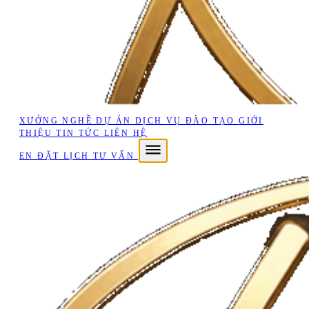
XƯỞNG NGHỀ
DỰ ÁN
DỊCH VỤ
ĐÀO TẠO
GIỚI
THIỆU
TIN TỨC
LIÊN HỆ
EN
ĐẶT LỊCH TƯ VẤN