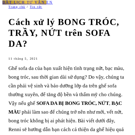
ĐẶT LỊCH TƯ VẤN
EN
Trang chủ
/
Tin tức
Cách xử lý BONG TRÓC,
TRẦY, NỨT trên SOFA
DA?
11 tháng 5, 2021
Ghế sofa da của bạn xuất hiện tình trạng nứt, bạc màu,
bong tróc, sau thời gian dài sử dụng? Do vậy, chúng ta
cần phải vệ sinh và bảo dưỡng lớp da trên ghế sofa
thường xuyên, để tăng độ bền và thẩm mỹ cho chúng.
Vậy nếu ghế
SOFA DA BỊ BONG TRÓC, NỨT
,
BẠC
MÀU
phải làm sao để chúng trở nên như mới, vết nứt,
bong tróc không bị ai phát hiện. Bài viết dưới đây,
Renni sẽ hướng dẫn bạn cách cả thiện da ghế hiệu quả