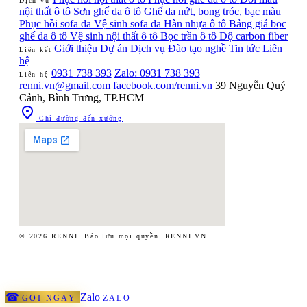
Dịch vụ
nội thất ô tô
Sơn ghế da ô tô
Ghế da nứt, bong tróc, bạc màu
Phục hồi sofa da
Vệ sinh sofa da
Hàn nhựa ô tô
Bảng giá bọc
ghế da ô tô
Vệ sinh nội thất ô tô
Bọc trần ô tô
Độ carbon fiber
Giới thiệu
Dự án
Dịch vụ
Đào tạo nghề
Tin tức
Liên
Liên kết
hệ
0931 738 393
Zalo: 0931 738 393
Liên hệ
renni.vn@gmail.com
facebook.com/renni.vn
39 Nguyễn Quý
Cảnh, Bình Trưng, TP.HCM

Chỉ đường đến xưởng
© 2026 RENNI. Bảo lưu mọi quyền.
RENNI.VN
☎
Zalo
GỌI NGAY
ZALO