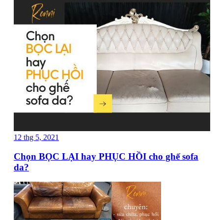
12 thg 5, 2021
Chọn BỌC LẠI hay PHỤC HỒI cho ghế sofa
da?