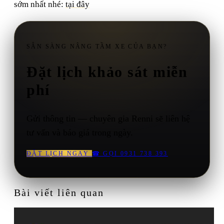
sớm nhất nhé:
tại đây
SẴN SÀNG NÂNG TẦM XE CỦA BẠN?
Đặt lịch khảo sát miễn
phí
Gửi thông tin — chuyên gia Renni sẽ liên hệ
tư vấn và báo giá trong ngày.
ĐẶT LỊCH NGAY
☎
GỌI 0931 738 393
Bài viết liên quan